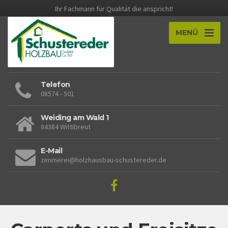
Ihr Fachmann für Qualität die anspricht!
MENÜ
Telefon
08574 - 501
Weiding am Wald 1
84384 Wittibreut
E-Mail
zimmerei@holzhausbau-schustereder.de