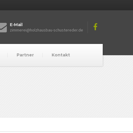
E-Mail
zimmerei@holzhausbau-schustereder.de
Partner
Kontakt