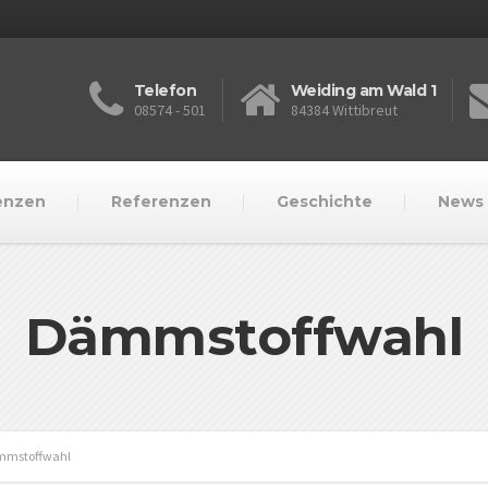
Telefon
Weiding am Wald 1
08574 - 501
84384 Wittibreut
enzen
Referenzen
Geschichte
News
Dämmstoffwahl
mstoffwahl