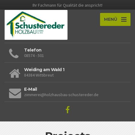
Ihr Fachmann für Qualität die anspricht!
MENÜ
Telefon
08574 - 501
Weiding am Wald 1
84384 Wittibreut
E-Mail
zimmerei@holzhausbau-schustereder.de