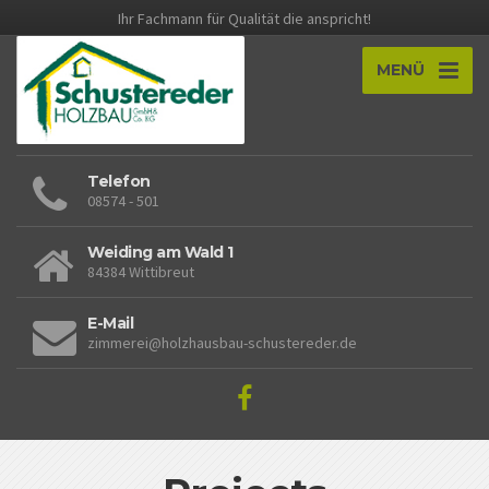
Ihr Fachmann für Qualität die anspricht!
MENÜ
Telefon
08574 - 501
Weiding am Wald 1
84384 Wittibreut
E-Mail
zimmerei@holzhausbau-schustereder.de